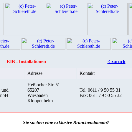
EIB - Installationen
< zurück
Adresse
Kontakt
Heßlocher Str. 51
h und
65207
Tel. 0611 / 9 50 55 31
GmbH
Wiesbaden -
Fax: 0611 / 9 50 55 32
Kloppenheim
Sie suchen eine exklusive Branchendomain?