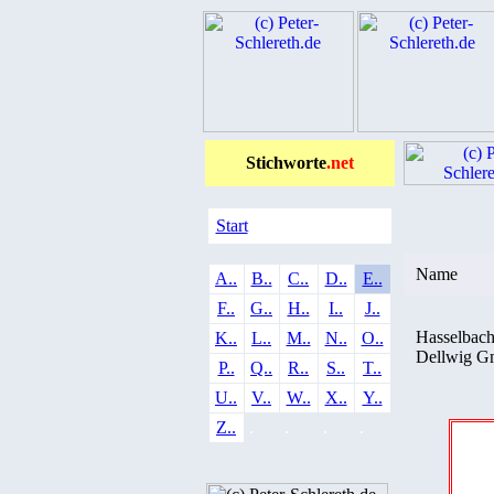
Stichworte
.net
Start
Name
A..
B..
C..
D..
E..
F..
G..
H..
I..
J..
Hasselbac
K..
L..
M..
N..
O..
Dellwig 
P..
Q..
R..
S..
T..
U..
V..
W..
X..
Y..
Z..
.
.
.
.