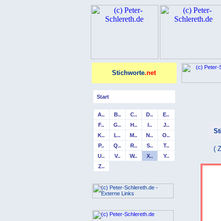
Stichworte
.net
Start
A..
B..
C..
D..
E..
F..
G..
H..
I..
J..
St
K..
L..
M..
N..
O..
P..
Q..
R..
S..
T..
( 
U..
V..
W..
X..
Y..
Z..
.
.
.
.